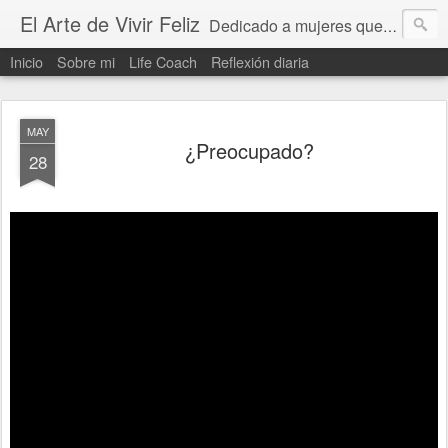
El Arte de Vivir Feliz
Dedicado a mujeres que quieren vivir una vida feliz y equilibrada. Aprender a superar obstaculos, a tener una actitud positiva, encontrar un proposito y objetivos claros en la vida. Para los que necesitan motivación. Y sobre life coach.
Inicio
Sobre mi
Life Coach
Reflexión diaria
MAY
¿Preocupado?
28