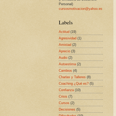
Personal)
cursosmotivacion@yahoo.es
Labels
Actitud
(19)
Agresividad
(1)
Amistad
(2)
Aprecio
(3)
Audio
(2)
Autoestima
(2)
Cambios
(4)
Charlas y Talleres
(8)
Coaching ¿Qué es?
(5)
Confianza
(10)
Crisis
(7)
Cursos
(2)
Decisiones
(5)
Dificultades
(10)