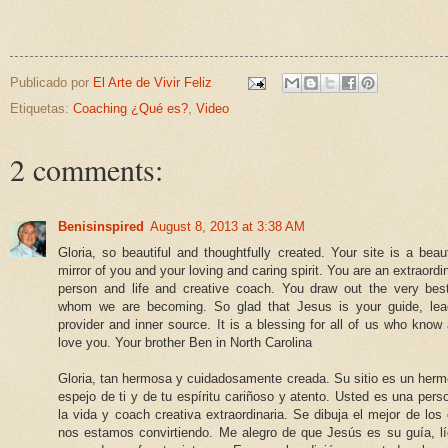
Publicado por
El Arte de Vivir Feliz
Etiquetas:
Coaching ¿Qué es?
,
Video
2 comments:
Benisinspired
August 8, 2013 at 3:38 AM
Gloria, so beautiful and thoughtfully created. Your site is a beaut
mirror of you and your loving and caring spirit. You are an extraordi
person and life and creative coach. You draw out the very bes
whom we are becoming. So glad that Jesus is your guide, lea
provider and inner source. It is a blessing for all of us who know
love you. Your brother Ben in North Carolina
Gloria, tan hermosa y cuidadosamente creada. Su sitio es un her
espejo de ti y de tu espíritu cariñoso y atento. Usted es una pers
la vida y coach creativa extraordinaria. Se dibuja el mejor de los
nos estamos convirtiendo. Me alegro de que Jesús es su guía, lí