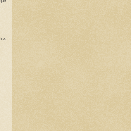
 que
hip,