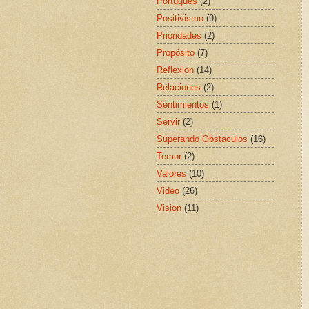
Portugues
(2)
Positivismo
(9)
Prioridades
(2)
Propósito
(7)
Reflexion
(14)
Relaciones
(2)
Sentimientos
(1)
Servir
(2)
Superando Obstaculos
(16)
Temor
(2)
Valores
(10)
Video
(26)
Vision
(11)