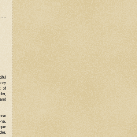
iful
nary
t of
der,
 and
moso
ona,
 que
der,