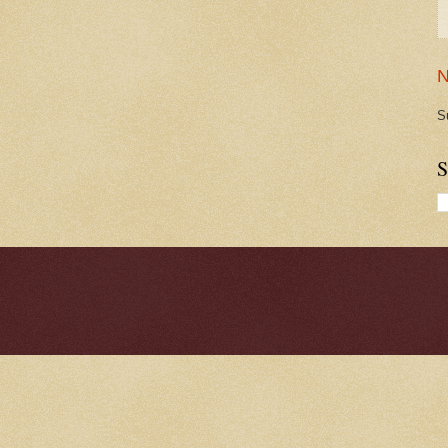
N
S
S