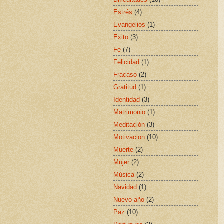
Estrés
(4)
Evangelios
(1)
Exito
(3)
Fe
(7)
Felicidad
(1)
Fracaso
(2)
Gratitud
(1)
Identidad
(3)
Matrimonio
(1)
Meditación
(3)
Motivacion
(10)
Muerte
(2)
Mujer
(2)
Música
(2)
Navidad
(1)
Nuevo año
(2)
Paz
(10)